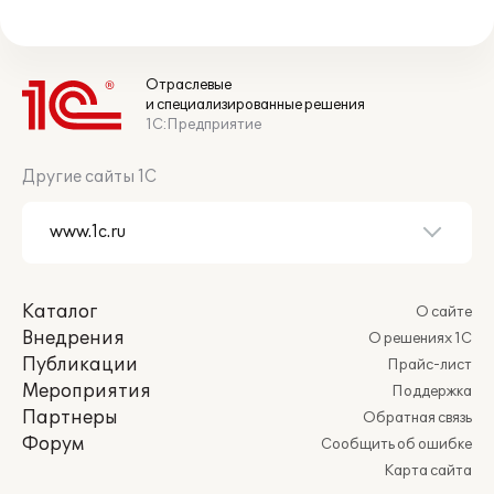
Отраслевые
и специализированные решения
1С:Предприятие
Другие сайты 1С
Каталог
О сайте
Внедрения
О решениях 1С
Публикации
Прайс-лист
Мероприятия
Поддержка
Партнеры
Обратная связь
Форум
Сообщить об ошибке
Карта сайта