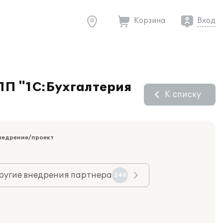
Корзина
Вход
 ПП "1С:Бухгалтерия
К списку
недрение/проект
ругие внедрения партнера
246