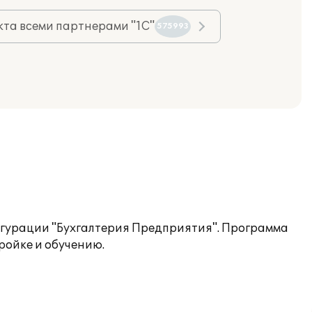
та всеми партнерами "1С"
575993
игурации "Бухгалтерия Предприятия". Программа
ройке и обучению.