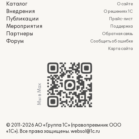
Каталог
О сайте
Внедрения
О решениях 1С
Публикации
Прайс-лист
Мероприятия
Поддержка
Партнеры
Обратная связь
Форум
Сообщить об ошибке
Карта сайта
Мы в Max
© 2011-2026 АО «Группа 1С» (правопреемник ООО
«1С»). Все права защищены.
websol@1c.ru