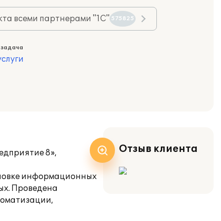
та всеми партнерами "1С"
575825
 задача
слуги
Отзыв клиента
едприятие 8»,
тановке информационных
ых. Проведена
томатизации,