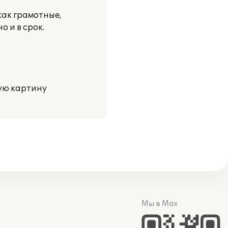
ак грамотные,
 и в срок.
ую картину
Мы в Max