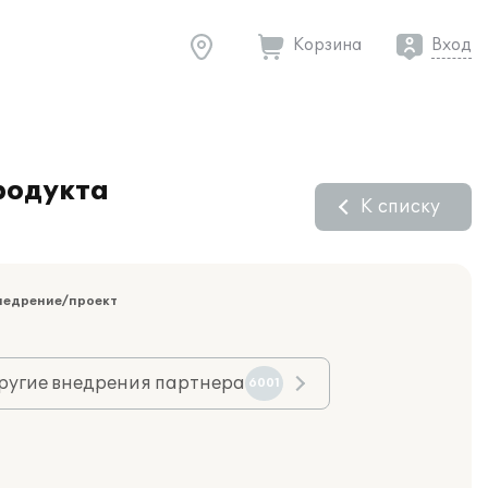
Корзина
Вход
родукта
К списку
недрение/проект
ругие внедрения партнера
6001