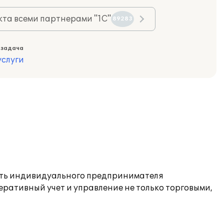
та всеми партнерами "1С"
89283
 задача
слуги
сть индивидуального предпринимателя
еративный учет и управление не только торговыми,