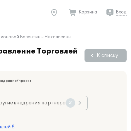
Корзина
Вход
арионовой Валентины Николаевны
равление Торговлей
К списку
недрение/проект
ругие внедрения партнера
21
влей 8