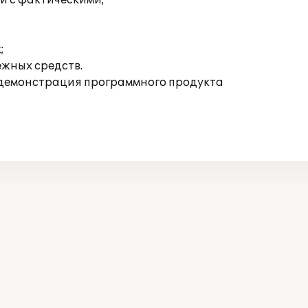
и с фактическими;
;
жных средств.
демонстрация программного продукта