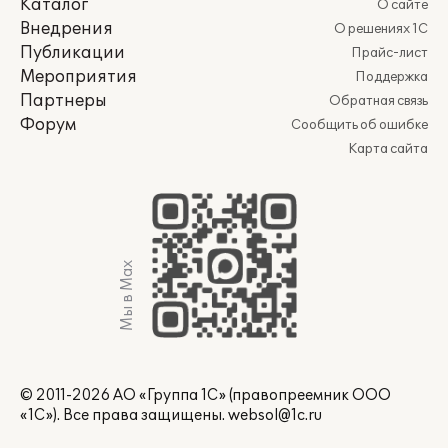
Каталог
О сайте
Внедрения
О решениях 1С
Публикации
Прайс-лист
Мероприятия
Поддержка
Партнеры
Обратная связь
Форум
Сообщить об ошибке
Карта сайта
Мы в Max
© 2011-2026 АО «Группа 1С» (правопреемник ООО
«1С»). Все права защищены.
websol@1c.ru