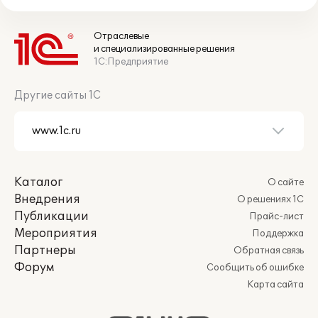
Отраслевые
и специализированные решения
1С:Предприятие
Другие сайты 1С
Каталог
О сайте
Внедрения
О решениях 1С
Публикации
Прайс-лист
Мероприятия
Поддержка
Партнеры
Обратная связь
Форум
Сообщить об ошибке
Карта сайта