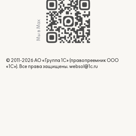
Мы в Max
© 2011-2026 АО «Группа 1С» (правопреемник ООО
«1С»). Все права защищены.
websol@1c.ru