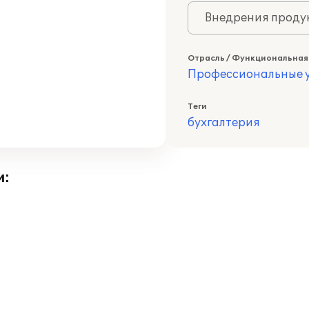
Внедрения продук
Отрасль / Функциональная
Профессиональные у
Теги
бухгалтерия
и: