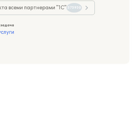
та всеми партнерами "1С"
575930
 задача
слуги