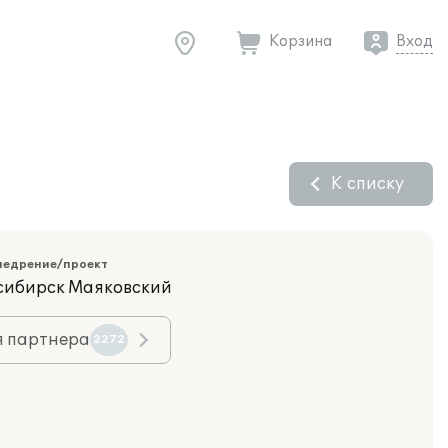
Корзина
Вход
К списку
недрение/проект
осибирск Маяковский
я партнера
2272