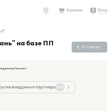
Корзина
Вход
 8"
ань" на базе ПП
К списку
недрение/проект
ругие внедрения партнера
2182