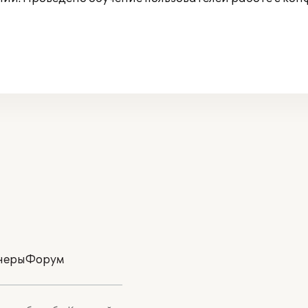
неры
Форум