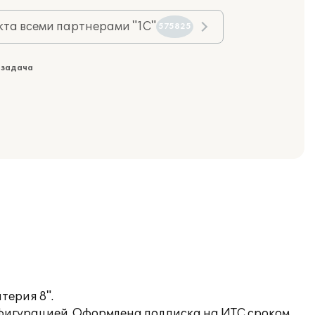
та всеми партнерами "1С"
575825
 задача
терия 8".
нфигурацией. Оформлена подписка на ИТС сроком