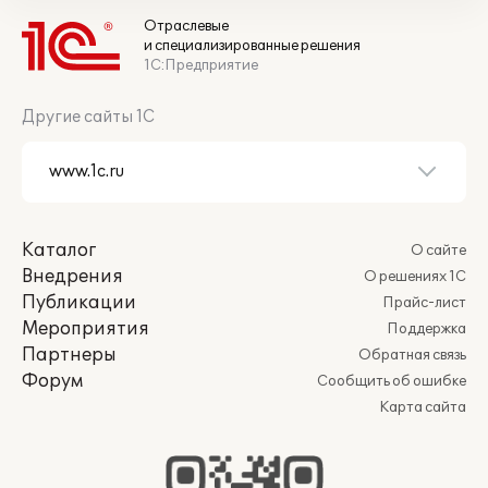
Отраслевые
и специализированные решения
1С:Предприятие
Другие сайты 1С
Каталог
О сайте
Внедрения
О решениях 1С
Публикации
Прайс-лист
Мероприятия
Поддержка
Партнеры
Обратная связь
Форум
Сообщить об ошибке
Карта сайта