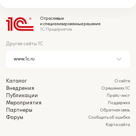
Отраслевые
и специализированные решения
1С:Предприятие
Другие сайты 1С
Каталог
О сайте
Внедрения
О решениях 1С
Публикации
Прайс-лист
Мероприятия
Поддержка
Партнеры
Обратная связь
Форум
Сообщить об ошибке
Карта сайта