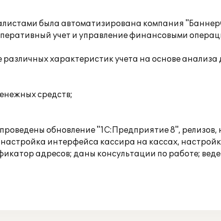
иалистами была автоматизирована компания "Банне
 оперативный учет и управление финансовыми операц
зе различных характеристик учета на основе анализ
енежных средств;
е проведены обновление "1С:Предприятие 8", релизов
 настройка интерфейса кассира на кассах, настройка
сификатор адресов; даны консультации по работе; вед