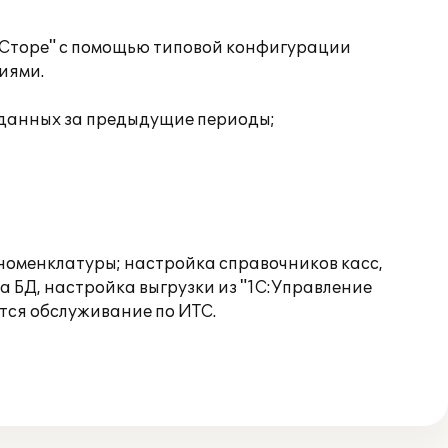
рСторе" с помощью типовой конфигурации
иями.
а данных за предыдущие периоды;
, номенклатуры; настройка справочников касс,
 БД, настройка выгрузки из "1С:Управление
ется обслуживание по ИТС.