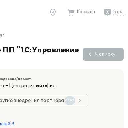
Корзина
Вход
8"
ю ПП "1С:Управление
К списку
недрение/проект
ва – Центральный офис
ругие внедрения партнера
6307
влей 8