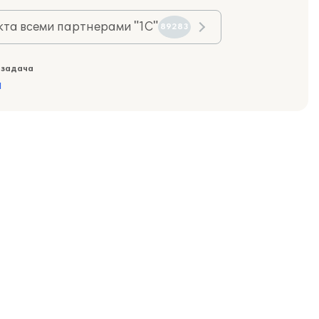
та всеми партнерами "1С"
89283
 задача
а