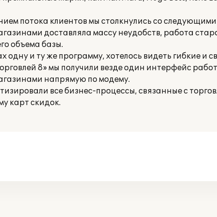
ением потока клиентов мы столкнулись со следующим
агазинами доставляла массу неудобств, работа ста
го объема базы.
ах одну и ту же программу, хотелось видеть гибкие и 
Торговлей 8» мы получили везде один интерфейс рабо
магазинами напрямую по модему.
изировали все бизнес-процессы, связанные с торгов
у карт скидок.