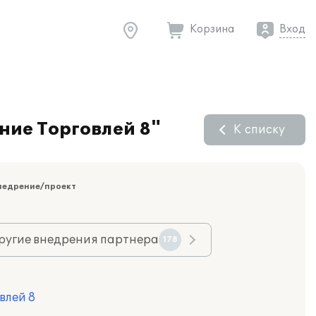
Корзина
Вход
ние Торговлей 8"
К списку
недрение/проект
ругие внедрения партнера
178
влей 8