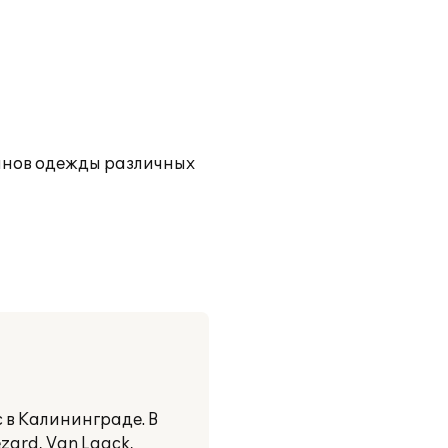
инов одежды различных
 в Калининграде. В
zard, Van Laack,