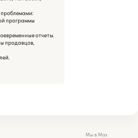
и проблемами:
рой программы
своевременные отчеты.
ты продавцов,
лей.
Мы в Max