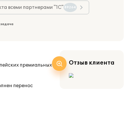
та всеми партнерами "1С"
89264
 задача
Отзыв клиента
опейских премиальных
олнен перенос