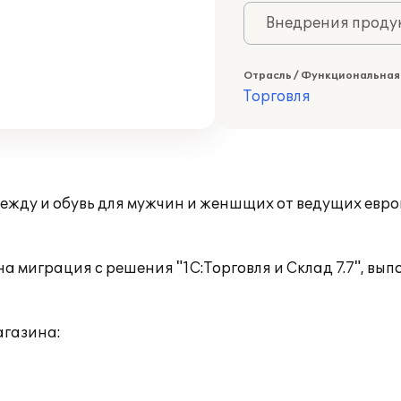
Внедрения продук
Отрасль / Функциональная
Торговля
ежду и обувь для мужчин и женшщих от ведущих евр
 миграция с решения "1С:Торговля и Склад 7.7", вып
агазина: