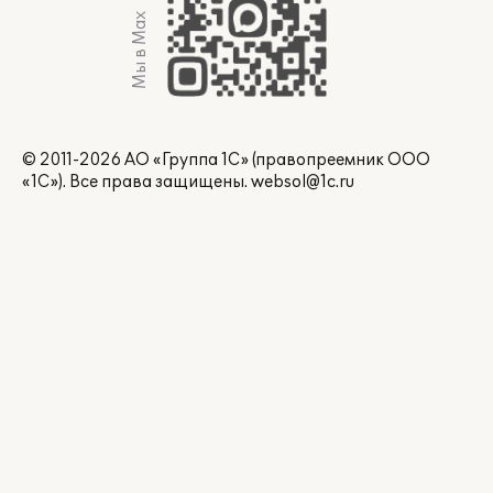
Мы в Max
© 2011-2026 АО «Группа 1С» (правопреемник ООО
«1С»). Все права защищены.
websol@1c.ru