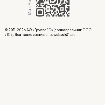
Мы в Max
© 2011-2026 АО «Группа 1С» (правопреемник ООО
«1С»). Все права защищены.
websol@1c.ru