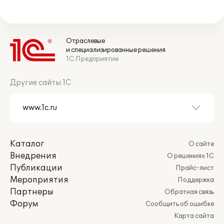
Отраслевые
и специализированные решения
1С:Предприятие
Другие сайты 1С
Каталог
О сайте
Внедрения
О решениях 1С
Публикации
Прайс-лист
Мероприятия
Поддержка
Партнеры
Обратная связь
Форум
Сообщить об ошибке
Карта сайта