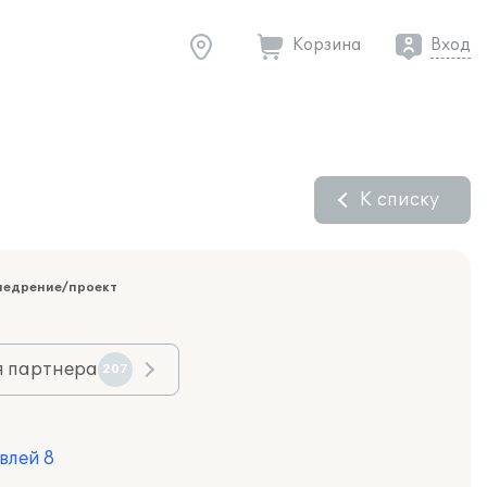
Корзина
Вход
К списку
недрение/проект
я партнера
207
влей 8