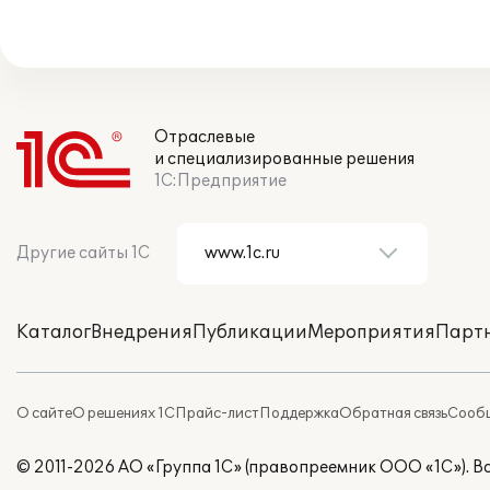
Отраслевые
и специализированные решения
1С:Предприятие
Другие сайты 1С
Каталог
Внедрения
Публикации
Мероприятия
Парт
О сайте
О решениях 1С
Прайс-лист
Поддержка
Обратная связь
Сообщ
© 2011-2026 АО «Группа 1С» (правопреемник ООО «1С»). 