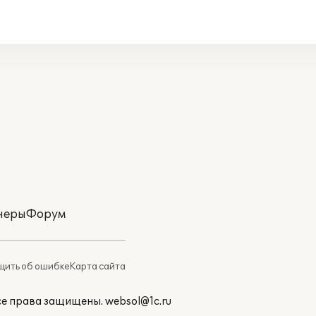
неры
Форум
ить об ошибке
Карта сайта
Все права защищены.
websol@1c.ru