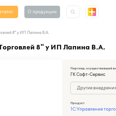
аталог
О продукции
влей 8" у ИП Лапина В.А.
орговлей 8" у ИП Лапина В.А.
Партнер, осуществивший в
ГK Софт-Сервис
Другие внедрени
Продукт
1С:Управление торго