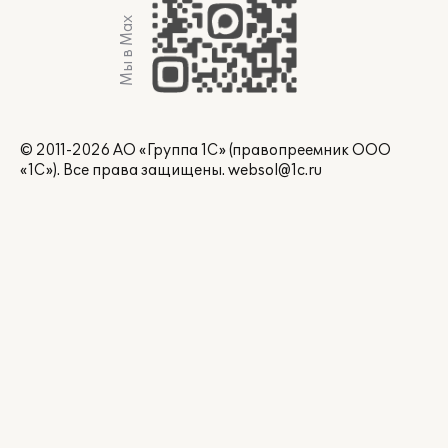
Мы в Max
© 2011-2026 АО «Группа 1С» (правопреемник ООО
«1С»). Все права защищены.
websol@1c.ru