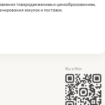
равления товародвижением и ценообразованием,
анирования закупок и поставок.
Мы в Max