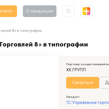
аталог
О продукции
овлей 8» в типографии
Торговлей 8» в типографии
Партнер, осуществивший в
ХК ГРУПП
Связаться
Д
Продукт
1С:Управление торго