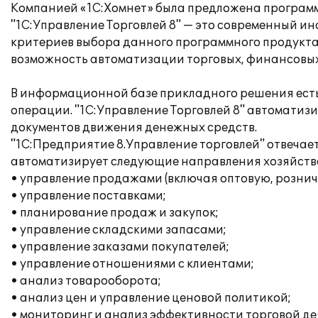
Компанией «1С:Хомнет» была предложена программа
"1С:Управление Торговлей 8" — это современный и
критериев выбора данного программного продукта,
возможность автоматизации торговых, финансовых
В информационной базе прикладного решения есть
операции. "1С:Управление Торговлей 8" автоматизи
документов движения денежных средств.
"1С:Предприятие 8.Управление торговлей" отвеча
автоматизирует следующие направления хозяйств
• управление продажами (включая оптовую, рознич
• управление поставками;
• планирование продаж и закупок;
• управление складскими запасами;
• управление заказами покупателей;
• управление отношениями с клиентами;
• анализ товарооборота;
• анализ цен и управление ценовой политикой;
• мониторинг и анализ эффективности торговой де