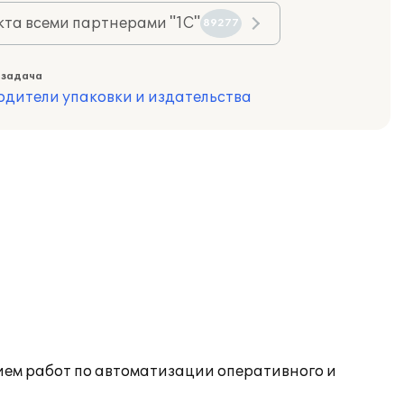
та всеми партнерами "1С"
89277
 задача
одители упаковки и издательства
ием работ по автоматизации оперативного и