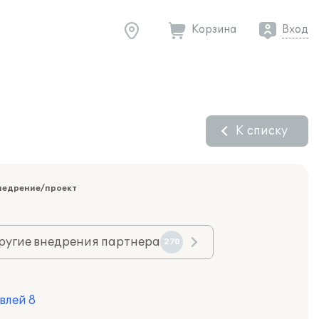
Корзина
Вход
К списку
недрение/проект
ругие внедрения партнера
270
влей 8