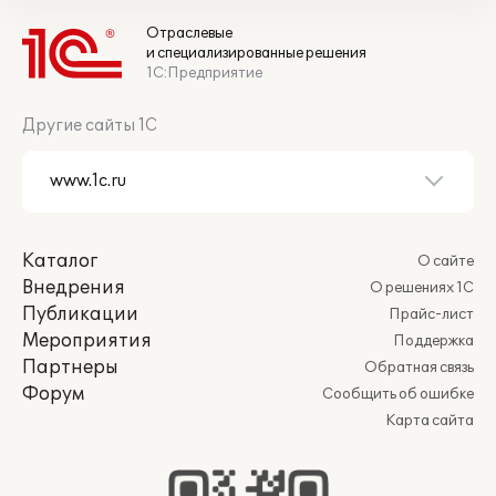
Отраслевые
и специализированные решения
1С:Предприятие
Другие сайты 1С
Каталог
О сайте
Внедрения
О решениях 1С
Публикации
Прайс-лист
Мероприятия
Поддержка
Партнеры
Обратная связь
Форум
Сообщить об ошибке
Карта сайта