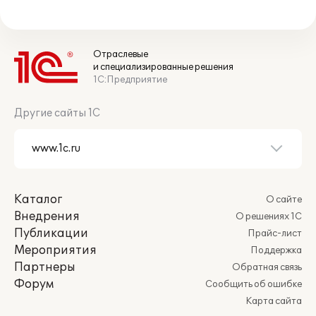
Отраслевые
и специализированные решения
1С:Предприятие
Другие сайты 1С
Каталог
О сайте
Внедрения
О решениях 1С
Публикации
Прайс-лист
Мероприятия
Поддержка
Партнеры
Обратная связь
Форум
Сообщить об ошибке
Карта сайта