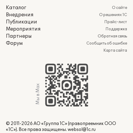
Каталог
О сайте
Внедрения
О решениях 1С
Публикации
Прайс-лист
Мероприятия
Поддержка
Партнеры
Обратная связь
Форум
Сообщить об ошибке
Карта сайта
Мы в Max
© 2011-2026 АО «Группа 1С» (правопреемник ООО
«1С»). Все права защищены.
websol@1c.ru