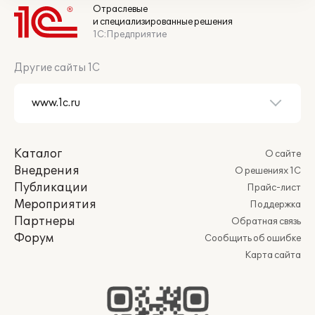
Отраслевые
и специализированные решения
1С:Предприятие
Другие сайты 1С
Каталог
О сайте
Внедрения
О решениях 1С
Публикации
Прайс-лист
Мероприятия
Поддержка
Партнеры
Обратная связь
Форум
Сообщить об ошибке
Карта сайта