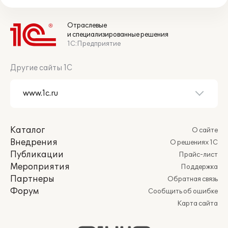
Отраслевые
и специализированные решения
1С:Предприятие
Другие сайты 1С
Каталог
О сайте
Внедрения
О решениях 1С
Публикации
Прайс-лист
Мероприятия
Поддержка
Партнеры
Обратная связь
Форум
Сообщить об ошибке
Карта сайта