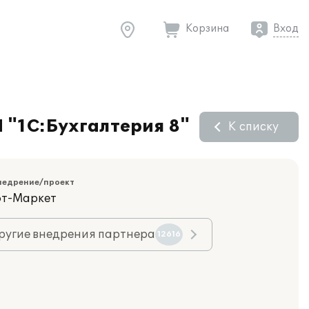
Корзина
Вход
 "1С:Бухгалтерия 8"
К списку
недрение/проект
фт-Маркет
ругие внедрения партнера
12616