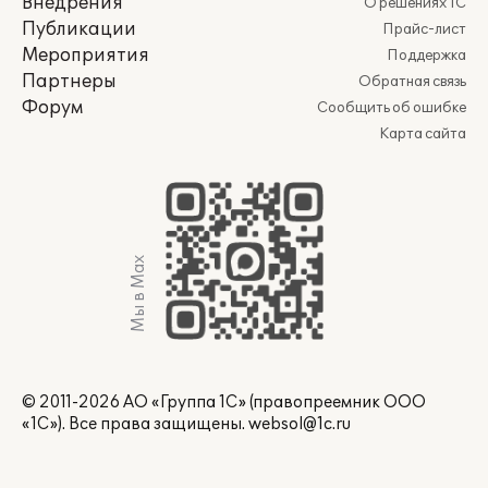
Внедрения
О решениях 1С
Публикации
Прайс-лист
Мероприятия
Поддержка
Партнеры
Обратная связь
Форум
Сообщить об ошибке
Карта сайта
Мы в Max
© 2011-2026 АО «Группа 1С» (правопреемник ООО
«1С»). Все права защищены.
websol@1c.ru