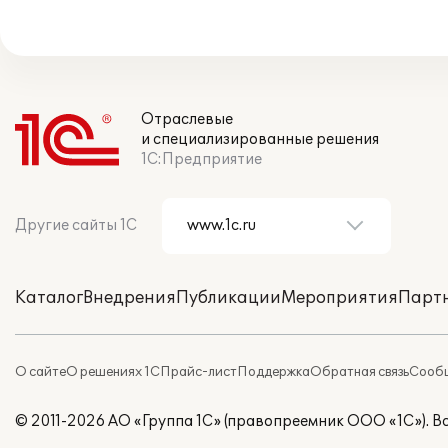
Отраслевые
и специализированные решения
1С:Предприятие
Другие сайты 1С
Каталог
Внедрения
Публикации
Мероприятия
Парт
О сайте
О решениях 1С
Прайс-лист
Поддержка
Обратная связь
Сообщ
© 2011-2026 АО «Группа 1С» (правопреемник ООО «1С»). 