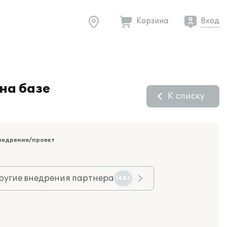
Корзина
Вход
на базе
К списку
недрение/проект
ругие внедрения партнера
1483