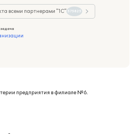
та всеми партнерами "1С"
575825
 задача
ганизации
лтерии предприятия в филиале №6.