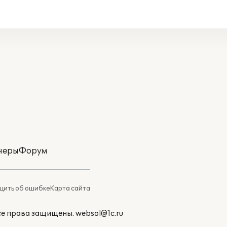
неры
Форум
ить об ошибке
Карта сайта
Все права защищены.
websol@1c.ru