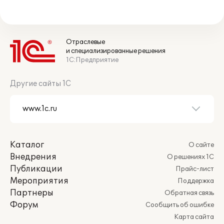
Отраслевые
и специализированные решения
1С:Предприятие
Другие сайты 1С
Каталог
О сайте
Внедрения
О решениях 1С
Публикации
Прайс-лист
Мероприятия
Поддержка
Партнеры
Обратная связь
Форум
Сообщить об ошибке
Карта сайта