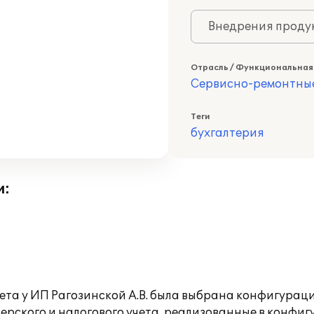
Внедрения продук
Отрасль / Функциональная
Сервисно-ремонтны
Теги
бухгалтерия
и:
чета у ИП Рагозинской А.В. была выбрана конфигура
лтерского и налогового учета, реализованные в конф