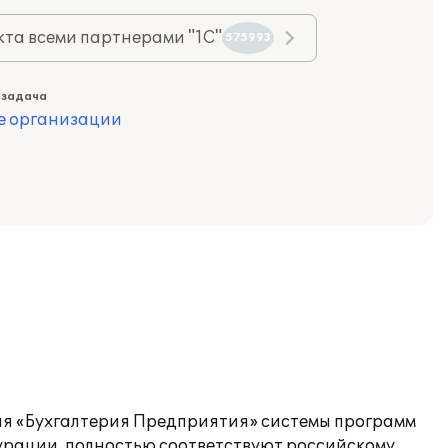
та всеми партнерами "1С"
575993
 задача
е организации
ция «Бухгалтерия Предприятия» системы программ
игурации, полностью соответствуют российскому