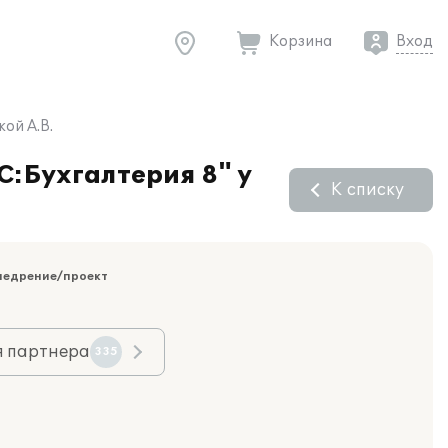
Корзина
Вход
ой А.В.
С:Бухгалтерия 8" у
К списку
недрение/проект
я партнера
335