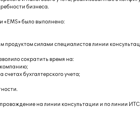
требности бизнеса.
и «EMS» было выполнено:
ым продуктом силами специалистов линии консультац
волило сократить время на:
 компанию;
 счетах бухгалтерского учета;
тности.
провождение на линии консультации и по линии ИТС