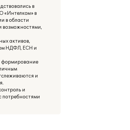
дствовались в
О «Интелком» в
и в области
и возможностями,
ных активов,
ом НДФЛ, ЕСН и
на формирование
зличным
отслеживаются и
я.
контроль и
 с потребностями