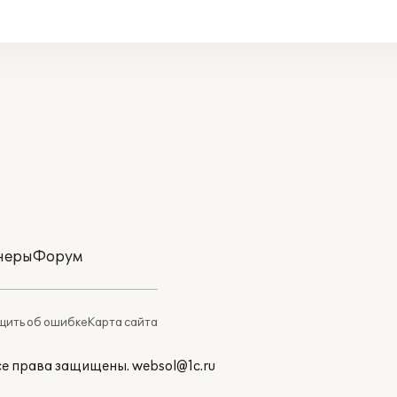
неры
Форум
ить об ошибке
Карта сайта
Все права защищены.
websol@1c.ru