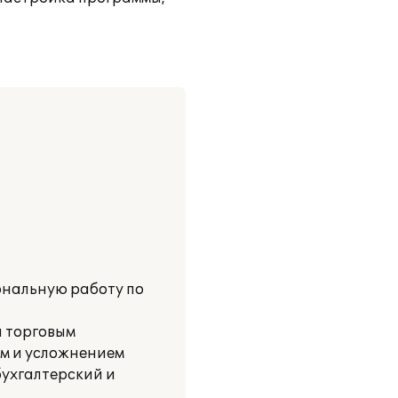
ональную работу по
я торговым
ем и усложнением
бухгалтерский и