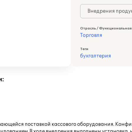
Внедрения продук
Отрасль / Функциональная
Торговля
Теги
бухгалтерия
и:
имающейся поставкой кассового оборудования. Конфи
удованием. В ходе внедрения выполнены установка,