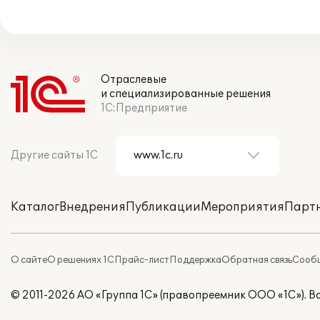
Отраслевые
и специализированные решения
1С:Предприятие
Другие сайты 1С
Каталог
Внедрения
Публикации
Мероприятия
Парт
О сайте
О решениях 1С
Прайс-лист
Поддержка
Обратная связь
Сообщ
© 2011-2026 АО «Группа 1С» (правопреемник ООО «1С»). 