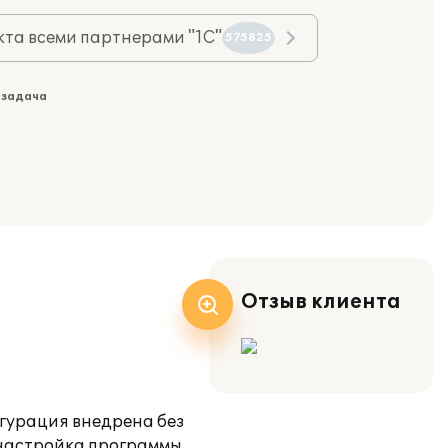
та всеми партнерами "1С"
575825
 задача
Отзыв клиента
гурация внедрена без
 настройка программы,