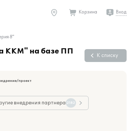
Корзина
Вход
ерия 8"
та ККМ" на базе ПП
К списку
недрение/проект
ругие внедрения партнера
2182