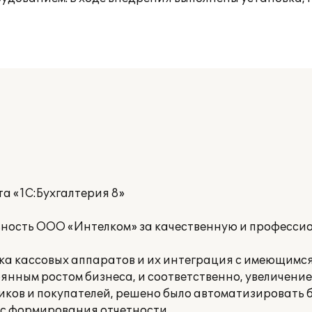
а «1С:Бухгалтерия 8»
ность ООО «Интелком» за качественную и професси
ка кассовых аппаратов и их интеграция с имеющимс
оянным ростом бизнеса, и соответственно, увеличени
ков и покупателей, решено было автоматизировать 
сс формирования отчетности.