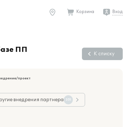
Корзина
Вход
базе ПП
К списку
недрение/проект
ругие внедрения партнера
351