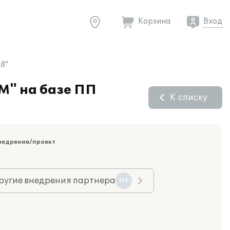
Корзина
Вход
 8"
М" на базе ПП
К списку
недрение/проект
ругие внедрения партнера
119