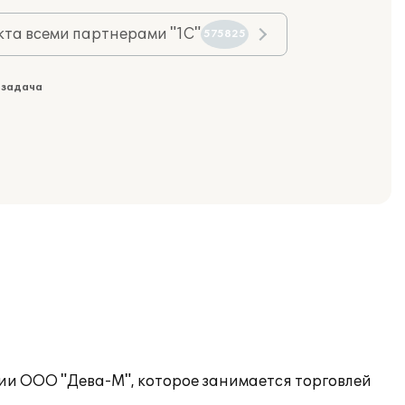
та всеми партнерами "1С"
575825
 задача
тии ООО "Дева-М", которое занимается торговлей