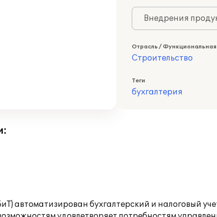
Внедрения продук
Отрасль / Функциональная
Строительство
Теги
бухгалтерия
и:
БиТ) автоматизирован бухгалтерский и налоговый уче
озможностям удовлетворяет потребностям управлен