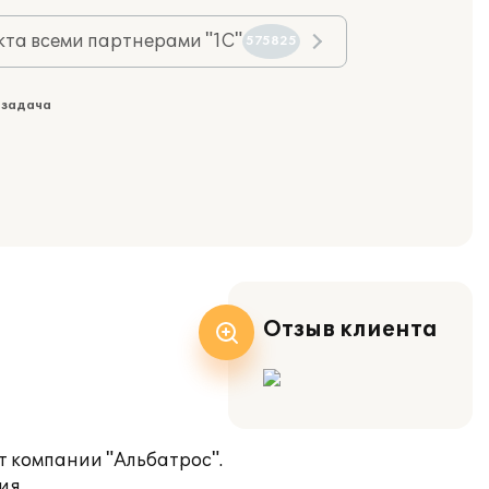
та всеми партнерами "1С"
575825
 задача
Отзыв клиента
т компании "Альбатрос".
ия.