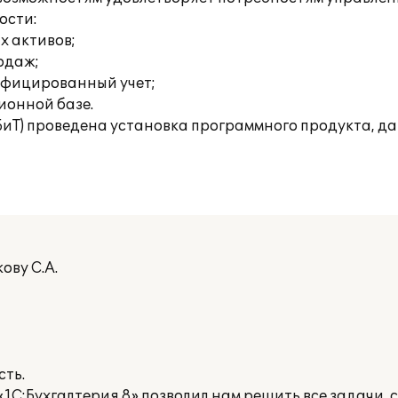
ости:
х активов;
родаж;
ифицированный учет;
ионной базе.
(БиТ) проведена установка программного продукта, д
ову С.А.
сть.
1С:Бухгалтерия 8» позволил нам решить все задачи, 