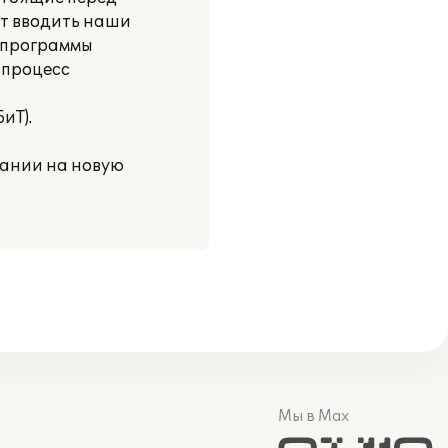
ут вводить наши
 программы
 процесс
иТ).
пании на новую
Мы в Max