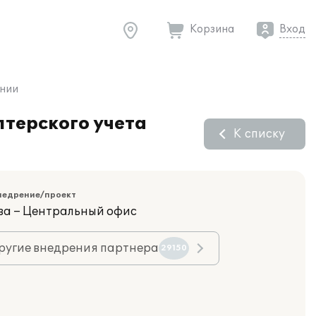
Корзина
Вход
ании
лтерского учета
К списку
недрение/проект
ва – Центральный офис
ругие внедрения партнера
29150