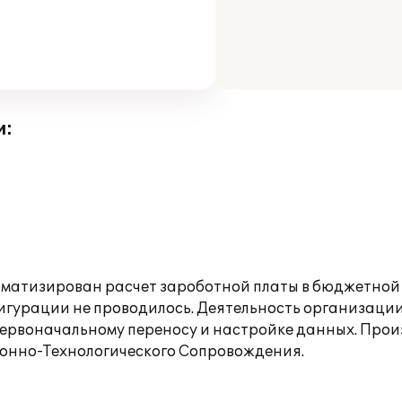
и:
матизирован расчет зароботной платы в бюджетной 
гурации не проводилось. Деятельность организации 
первоначальному переносу и настройке данных. Прои
онно-Технологического Сопровождения.