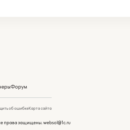
неры
Форум
ить об ошибке
Карта сайта
Все права защищены.
websol@1c.ru