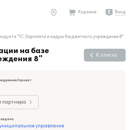
Корзина
Вход
родукта "1С:Зарплата и кадры бюджетного учреждения 8"
ации на базе
К списку
еждения 8"
недрение/проект
я партнера
 задача
муниципальное управление