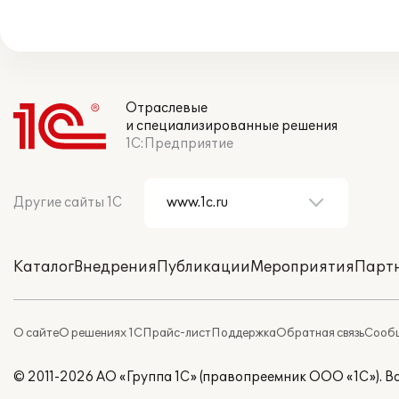
Отраслевые
и специализированные решения
1С:Предприятие
Другие сайты 1С
Каталог
Внедрения
Публикации
Мероприятия
Парт
О сайте
О решениях 1С
Прайс-лист
Поддержка
Обратная связь
Сообщ
© 2011-2026 АО «Группа 1С» (правопреемник ООО «1С»). 