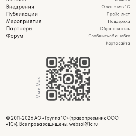
Внедрения
О решениях 1С
Публикации
Прайс-лист
Мероприятия
Поддержка
Партнеры
Обратная связь
Форум
Сообщить об ошибке
Карта сайта
Мы в Max
© 2011-2026 АО «Группа 1С» (правопреемник ООО
«1С»). Все права защищены.
websol@1c.ru