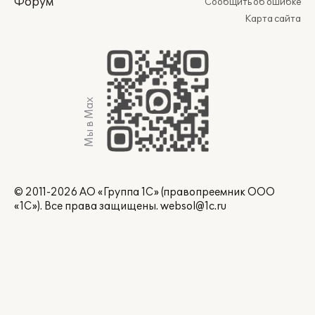
Форум
Сообщить об ошибке
Карта сайта
Мы в Max
© 2011-2026 АО «Группа 1С» (правопреемник ООО
«1С»). Все права защищены.
websol@1c.ru