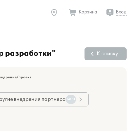
Корзина
Вход
р разработки"
К списку
недрение/проект
ругие внедрения партнера
6001