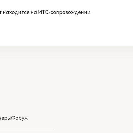
т находится на ИТС-сопровождении.
неры
Форум