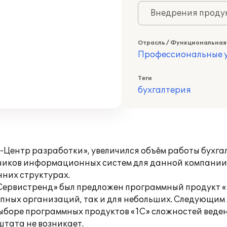
Внедрения продук
Отрасль / Функциональная
Профессиональные у
Теги
бухгалтерия
Центр разработки», увеличился объём работы бухга
отчиков информационных систем для данной компании
нних структурах.
:Сервистренд» был предложен программный продукт «
упных организаций, так и для небольших. Следующим 
боре программных продуктов «1С» сложностей ведени
штата не возникает.