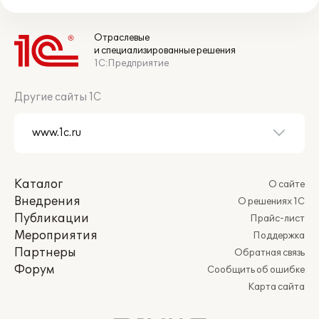
Отраслевые
и специализированные решения
1С:Предприятие
Другие сайты 1С
Каталог
О сайте
Внедрения
О решениях 1С
Публикации
Прайс-лист
Мероприятия
Поддержка
Партнеры
Обратная связь
Форум
Сообщить об ошибке
Карта сайта