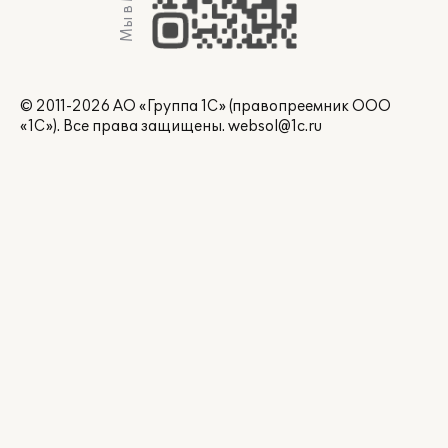
Мы в Max
© 2011-2026 АО «Группа 1С» (правопреемник ООО
«1С»). Все права защищены.
websol@1c.ru