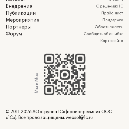
Внедрения
О решениях 1С
Публикации
Прайс-лист
Мероприятия
Поддержка
Партнеры
Обратная связь
Форум
Сообщить об ошибке
Карта сайта
Мы в Max
© 2011-2026 АО «Группа 1С» (правопреемник ООО
«1С»). Все права защищены.
websol@1c.ru