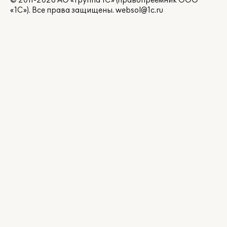
© 2011-2026 АО «Группа 1С» (правопреемник ООО
«1С»). Все права защищены.
websol@1c.ru