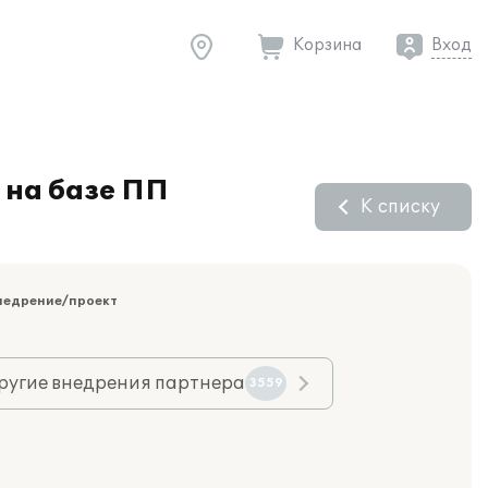
Корзина
Вход
 на базе ПП
К списку
недрение/проект
ругие внедрения партнера
3559