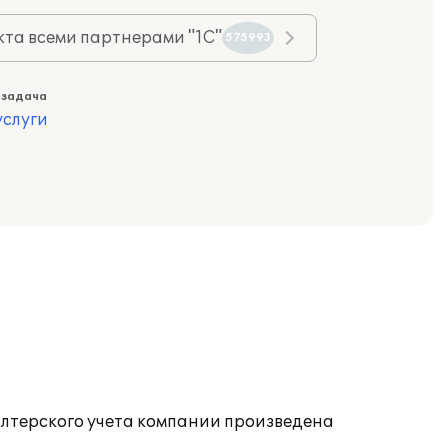
та всеми партнерами "1С"
575993
 задача
слуги
лтерского учета компании произведена