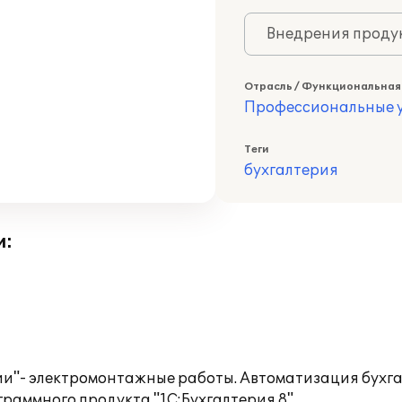
Внедрения продук
Отрасль / Функциональная
Профессиональные у
Теги
бухгалтерия
и:
и"- электромонтажные работы. Автоматизация бухга
аммного продукта "1С:Бухгалтерия 8".