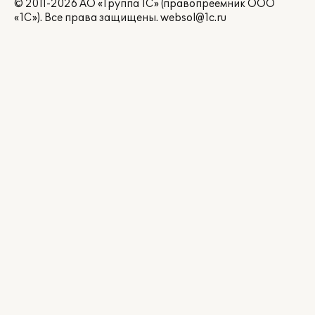
© 2011-2026 АО «Группа 1С» (правопреемник ООО
«1С»). Все права защищены.
websol@1c.ru