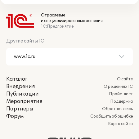
Отраслевые
и специализированные решения
1С:Предприятие
Другие сайты 1С
Каталог
О сайте
Внедрения
О решениях 1С
Публикации
Прайс-лист
Мероприятия
Поддержка
Партнеры
Обратная связь
Форум
Сообщить об ошибке
Карта сайта