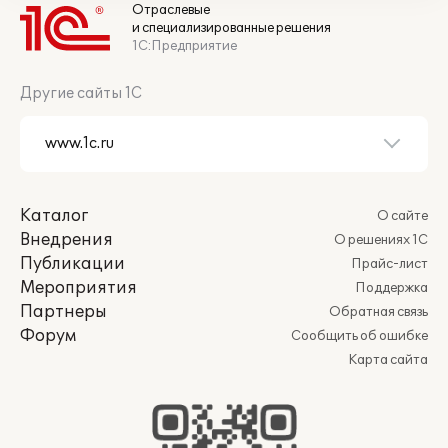
Отраслевые
и специализированные решения
1С:Предприятие
Другие сайты 1С
Каталог
О сайте
Внедрения
О решениях 1С
Публикации
Прайс-лист
Мероприятия
Поддержка
Партнеры
Обратная связь
Форум
Сообщить об ошибке
Карта сайта