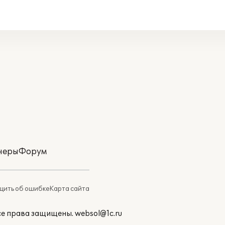
неры
Форум
ить об ошибке
Карта сайта
Все права защищены.
websol@1c.ru