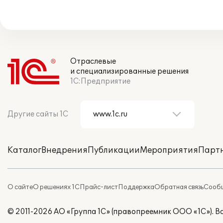
Отраслевые
и специализированные решения
1С:Предприятие
Другие сайты 1С
Каталог
Внедрения
Публикации
Мероприятия
Парт
О сайте
О решениях 1С
Прайс-лист
Поддержка
Обратная связь
Сообщ
© 2011-2026 АО «Группа 1С» (правопреемник ООО «1С»). 