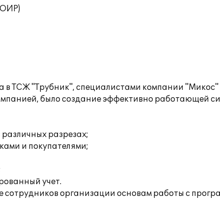
ТОИР)
а в ТСЖ "Трубник", специалистами компании "Микос" 
омпанией, было создание эффективно работающей сис
 различных разрезах;
ками и покупателями;
;
рованный учет.
 сотрудников организации основам работы с прогр