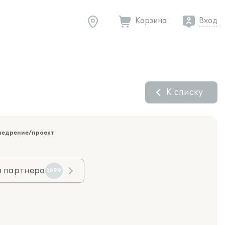
Корзина
Вход
К списку
недрение/проект
я партнера
1699