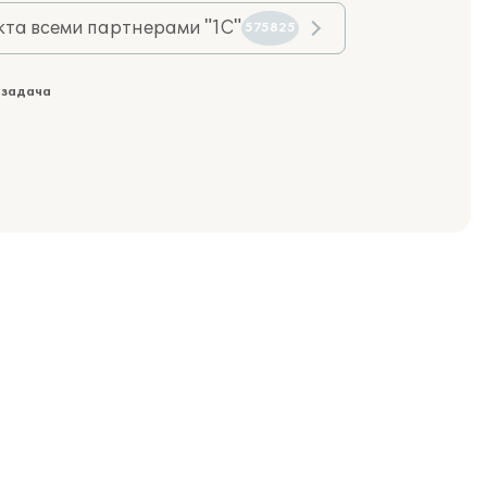
та всеми партнерами "1С"
575825
 задача