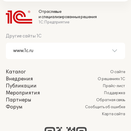
Отраслевые
и специализированные решения
1С:Предприятие
Другие сайты 1С
Каталог
О сайте
Внедрения
О решениях 1С
Публикации
Прайс-лист
Мероприятия
Поддержка
Партнеры
Обратная связь
Форум
Сообщить об ошибке
Карта сайта