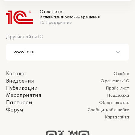
Отраслевые
и специализированные решения
1С:Предприятие
Другие сайты 1С
Каталог
О сайте
Внедрения
О решениях 1С
Публикации
Прайс-лист
Мероприятия
Поддержка
Партнеры
Обратная связь
Форум
Сообщить об ошибке
Карта сайта