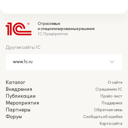
Отраслевые
и специализированные решения
1С:Предприятие
Другие сайты 1С
Каталог
О сайте
Внедрения
О решениях 1С
Публикации
Прайс-лист
Мероприятия
Поддержка
Партнеры
Обратная связь
Форум
Сообщить об ошибке
Карта сайта