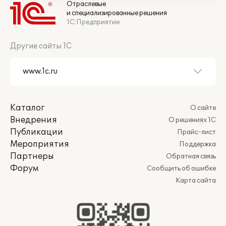
Отраслевые
и специализированные решения
1С:Предприятие
Другие сайты 1С
Каталог
О сайте
Внедрения
О решениях 1С
Публикации
Прайс-лист
Мероприятия
Поддержка
Партнеры
Обратная связь
Форум
Сообщить об ошибке
Карта сайта